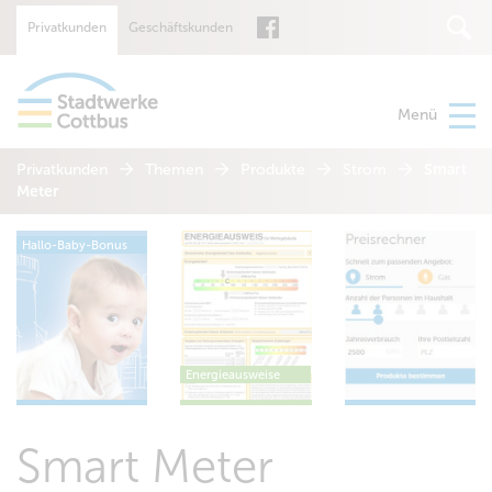
Privatkunden
Geschäftskunden
Suche
Menü
Privatkunden
Themen
Produkte
Strom
Smart
Meter
Hallo-Baby-Bonus
Energieausweise
Smart Meter