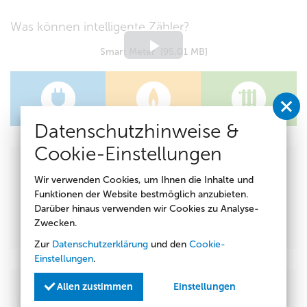
Was können intelligente Zähler?
Smart Meter [95,01 MB]
Play
Video
Datenschutzhinweise &
Cookie-Einstellungen
Ansprechpartner
Wir verwenden Cookies, um Ihnen die Inhalte und
Kundenzentrum
Funktionen der Website bestmöglich anzubieten.
Darüber hinaus verwenden wir Cookies zu Analyse-
Fon:
+49 (0) 355 351-0
Zwecken.
Fax: +49 (0) 355 351-109
Zur
Datenschutzerklärung
und den
Cookie-
Einstellungen
.
Allen zustimmen
Einstellungen
Strom