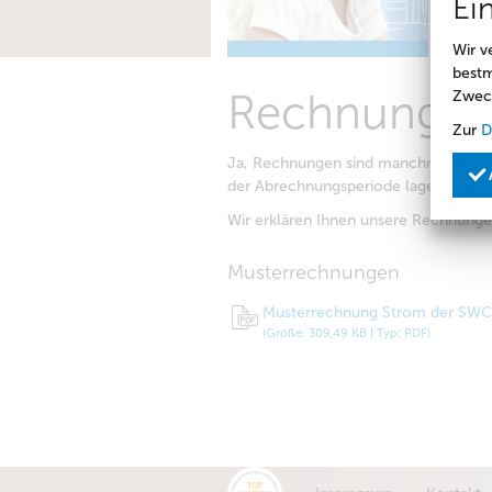
Ei
E
Wir v
bestm
Rechnungse
Zwec
Zur
D
Ja, Rechnungen sind manchmal etwas
der Abrechnungsperiode lagen...
Wir erklären Ihnen unsere Rechnung
Musterrechnungen
Musterrechnung Strom der SWC
(Größe: 309,49 KB | Typ: PDF)