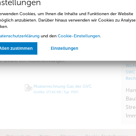
W
nstellungen
nergieausweise
erwenden Cookies, um Ihnen die Inhalte und Funktionen der Website
öglich anzubieten. Darüber hinaus verwenden wir Cookies zu Analyse
rläuterungen
ken.
Kun
atenschutzerklärung
und den
Cookie-Einstellungen
.
Stö
 kompliziert. Zumal, wenn auch noch Zählerwechsel in
Allen zustimmen
Einstellungen
Inf
Aktue
en anhand von Musterrechnungen.
Wich
SWC 
Rech
Musterrechnung Gas der GVC
Han
(Größe: 177,42 KB | Typ: PDF)
Bau
Stre
Imm