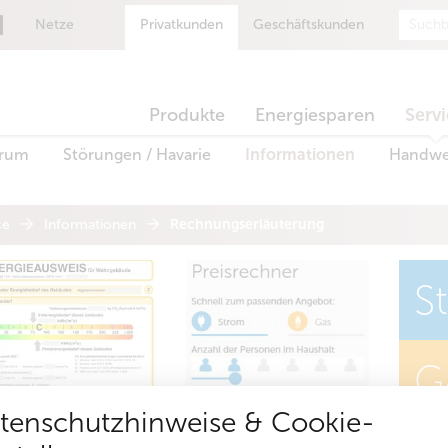
Suche
Netze
Privatkunden
Geschäftskunden
Produkte
Energiesparen
Serv
trum
Störungen / Havarie
Informationen
Handwe
ce
Informationen
Rechnungserläuterung
S
G
tenschutzhinweise & Cookie-