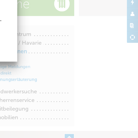
ärme
-
denzentrum
rungen / Havarie
ormationen
lles
tige Meldungen
direkt
nungserläuterung
dwerkersuche
herrenservice
itbeilegung
obilien