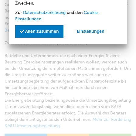
Zwecken.
Gebäude und Anlagen als auch beim Nutzerverhalten aufzeigen.
Bei den geförderten Energieberatungen handelt es sich um
Zur
Datenschutzerklärung
und den
Cookie-
hochwertige Energieaudits im Sinne der EU-
Einstellungen
.
Energieeffizienzrichtlinie.
Mehr zur Förderung Energieeffizienz-
Beratung.
Allen zustimmen
Einstellungen
Zweiter Schritt: Umsetzung mit Förderung
Betriebe und Unternehmen, die nach einer Energieeffizienz-
Beratung Energieeinsparungen realisieren wollen, werden auch
bei der Umsetzung der empfohlenen Maßnahmen gefördert. Um
die Umsetzungsquote weiter zu erhöhen wird auch die
Umsetzungsbegleitung der aufgedeckten Einsparpotenziale bis
hin zur Inbetriebnahme von Maßnahmen durch einen
Energieberater gefördert.
Die Energieberatung beziehungsweise die Umsetzungsbegleitung
ist nur zuwendungsfähig, wenn diese durch einen vom BAFA
zugelassenen Energieberater erfolgt. Die Auswahl des Beraters
obliegt dem antragstellenden Unternehmen.
Mehr zur Förderung
KMU Umsetzungsbegleitung.