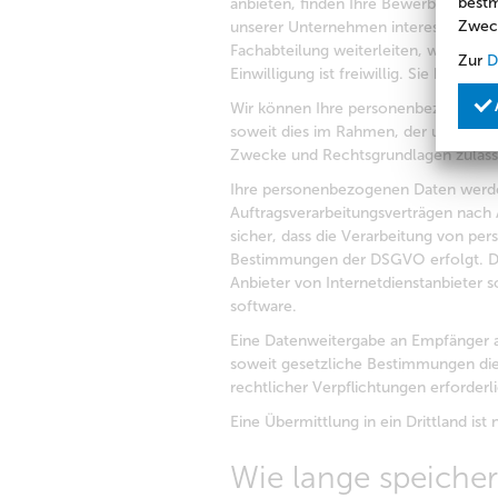
bestm
anbieten, finden Ihre Bewerbung aller
Zwec
unserer Unternehmen interessant. Be
Fachabteilung weiterleiten, werden wi
Zur
D
Einwilligung ist freiwillig. Sie haben 
Wir können Ihre personenbezogenen 
soweit dies im Rahmen, der unter Zif
Zwecke und Rechtsgrundlagen zulässig
Ihre personenbezogenen Daten werden
Auftragsverarbeitungsverträgen nach A
sicher, dass die Verarbeitung von p
Bestimmungen der DSGVO erfolgt. Die
Anbieter von Internetdienstanbiete
software.
Eine Datenweitergabe an Empfänger a
soweit gesetzliche Bestimmungen dies
rechtlicher Verpflichtungen erforderlic
Eine Übermittlung in ein Drittland ist 
Wie lange speicher