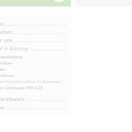
ws
ndort
r uns
uf & Bildung
fsausbildung
tudium
ika
enbörse
nschutzinformation für Bewerber
der Jobmesse IMPULSE
zkraftwerk
ze