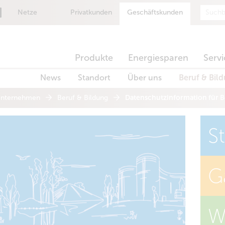
Suche
Netze
Privatkunden
Geschäftskunden
Produkte
Energiesparen
Servi
News
Standort
Über uns
Beruf & Bil
nternehmen
Beruf & Bildung
Datenschutzinformation für 
S
G
W