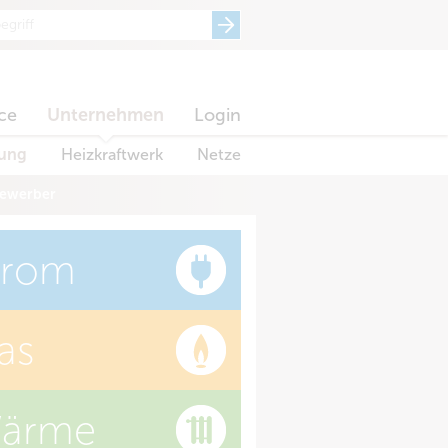
ce
Unternehmen
Login
dung
Heizkraftwerk
Netze
Bewerber
trom
as
ärme