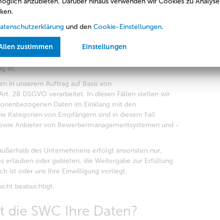
öglich anzubieten. Darüber hinaus verwenden wir Cookies zu Analyse
dings für eine andere ausgeschriebene Stelle in einem
ken.
vor wir Ihre Unterlagen an die entsprechende
r Sie immer um Ihre Einwilligung bitten. Diese
atenschutzerklärung
und den
Cookie-Einstellungen
.
jederzeit die Möglichkeit, diese Einwilligung zu widerrufen.
Allen zustimmen
Einstellungen
Daten an mit uns verbundene Unternehmen übermitteln,
fer 3 dieses Datenschutzinformationsblatts dargelegten
 ist.
 in unserem Auftrag auf Basis von
rt. 28 DSGVO verarbeitet. In diesen Fällen stellen wir
ersonenbezogenen Daten im Einklang mit den
 Kategorien von Empfängern sind in diesem Fall
r sowie Anbieter von Bewerbermanagementsystemen und -
ußerhalb des Unternehmens erfolgt ansonsten nur,
 erlauben oder gebieten, die Weitergabe zur Erfüllung
h ist oder uns Ihre Einwilligung vorliegt.
nicht beabsichtigt.
t die SWC Ihre Daten?