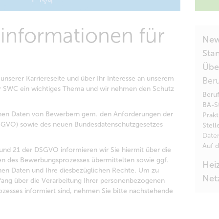
informationen für
Ne
Sta
Übe
unserer Karriereseite und über Ihr Interesse an unserem
Ber
er SWC ein wichtiges Thema und wir nehmen den Schutz
Beru
BA-S
enen Daten von Bewerbern gem. den Anforderungen der
Prakt
GVO) sowie des neuen Bundesdatenschutzgesetzes
Stell
Date
Auf 
und 21 der DSGVO informieren wir Sie hiermit über die
en des Bewerbungsprozesses übermittelten sowie ggf.
Hei
n Daten und Ihre diesbezüglichen Rechte. Um zu
Net
mfang über die Verarbeitung Ihrer personenbezogenen
esses informiert sind, nehmen Sie bitte nachstehende