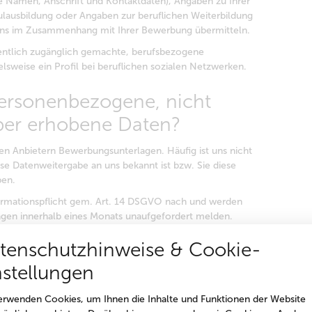
e Namen, Anschrift und Kontaktdaten), Angaben zu Ihrer
hulausbildung oder Angaben zur beruflichen Weiterbildung
 uns im Zusammenhang mit Ihrer Bewerbung übermitteln.
entlich zugänglich gemachte, berufsbezogene
elsweise ein Profil bei beruflichen sozialen Netzwerken.
rsonenbezogene, nicht
ber erhobene Daten?
en Anbietern Bewerbungsunterlagen. Häufig ist uns nicht
ese Datenweitergabe an uns bekannt ist bzw. Sie diese
ben.
rmationspflicht gem. Art. 14 DSGVO nach und werden
agen innerhalb eines Monats unaufgefordert melden.
tenschutzhinweise & Cookie-
 SWC Ihre personenbezogenen
nstellungen
erwenden Cookies, um Ihnen die Inhalte und Funktionen der Website
ene Stelle beworben. Leider können wir Ihnen diese nicht