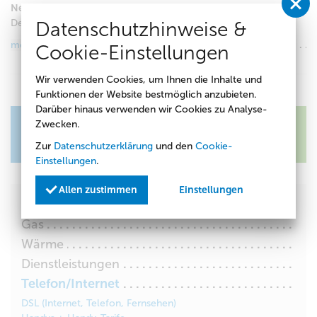
Neueste Tablets inklusive Flatrate
Dein neues Tablet oder iPad jetzt inklusive günstiger Flatrate.
Datenschutzhinweise &
mehr Informationen
Cookie-Einstellungen
Wir verwenden Cookies, um Ihnen die Inhalte und
vorheriger Artikel
//
Übersicht
//
nächster Artikel
Funktionen der Website bestmöglich anzubieten.
Darüber hinaus verwenden wir Cookies zu Analyse-
Zwecken.
Zur
Datenschutzerklärung
und den
Cookie-
Einstellungen
.
Allen zustimmen
Einstellungen
Strom
Gas
Wärme
Dienstleistungen
Telefon/Internet
DSL (Internet, Telefon, Fernsehen)