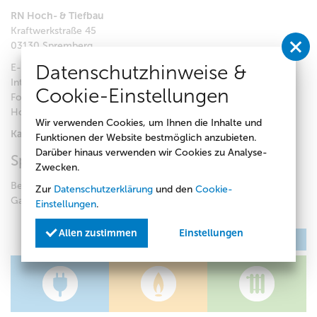
RN Hoch- & Tiefbau
Kraftwerkstraße 45
03130 Spremberg
Datenschutzhinweise &
E-Mail:
info@hoch-tiefbau-noack.de
Internet:
http://www.hoch-tiefbau-noack.de/
Cookie-Einstellungen
Fon:
+49 (0) 3563 - 344827
Hotline:
+49 (0) 172 - 3521854
Wir verwenden Cookies, um Ihnen die Inhalte und
Kategorie(n):
Maurer, Garten- & Landschaftsbau
Funktionen der Website bestmöglich anzubieten.
Darüber hinaus verwenden wir Cookies zu Analyse-
Spezialisierung
Zwecken.
Beton-, Maurer- & Putzarbeiten, Pflasterarbeiten,
Zur
Datenschutzerklärung
und den
Cookie-
Gartengestaltung
Einstellungen
.
Allen zustimmen
Einstellungen
zurück