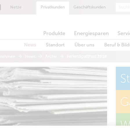
Suche
Netze
Privatkunden
Geschäftskunden
Produkte
Energiesparen
Servi
News
Standort
Über uns
Beruf & Bil
rnehmen
News
Archiv
FerienSpaßPass 2018
S
G
W