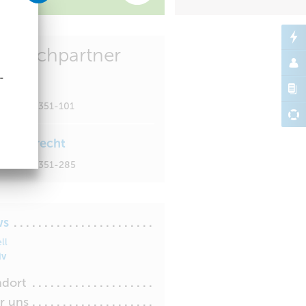
sprechpartner
-
s Hahm
+49 355 351-101
ina Albrecht
+49 355 351-285
ws
ll
iv
ndort
r uns