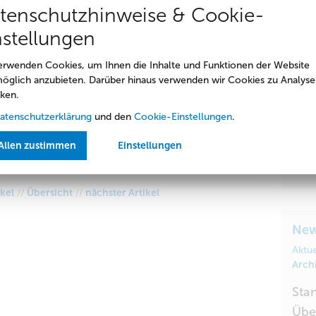
tenschutzhinweise & Cookie-
nstellungen
ass 2018
An
erwenden Cookies, um Ihnen die Inhalte und Funktionen der Website
öglich anzubieten. Darüber hinaus verwenden wir Cookies zu Analyse
jeden Fall. In diesem Jahr sind vier neue Vorteilspartner
Ine
ken.
orf, SchokoLadenLand der Confiserie Felicitas, Bowling
Fon:
eich und bei der CMT Cottbus. Alle Angebote finden Sie
atenschutzerklärung
und den
Cookie-Einstellungen
.
Allen zustimmen
Einstellungen
Cel
der Stadtwerke in der Karl-Liebknecht- Straße 130.
Fon:
ikel
//
Übersicht
//
nächster Artikel
Ne
Aktue
Arch
Sta
Übe