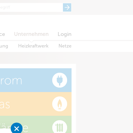
ce
Unternehmen
Login
dung
Heizkraftwerk
Netze
trom
as
ärme