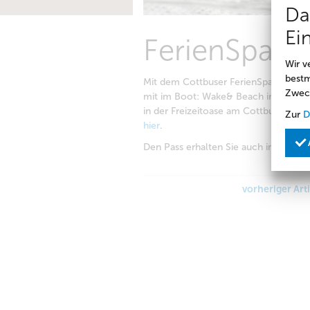
Da
Ei
FerienSpaßP
Wir v
bestm
Mit dem Cottbuser FerienSpaßPass auf 
Zwec
mit im Boot: Wake& Beach in Halbend
in der Freizeitoase am Cottbus Amtst
Zur
D
hier
.
Den Pass erhalten Sie auch im Foyer 
vorheriger Art