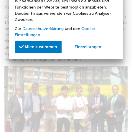
Wir verwenden Cookies, um Ihnen die Inhalte und
Tragen wir dem auf dem Schulgelände Rechnung?
Funktionen der Website bestmöglich anzubieten.
Darüber hinaus verwenden wir Cookies zu Analyse-
Dies fragten sich 16 Schülerinnen und Schüler im Alter zwischen
Zwecken.
14 und 16 und mit der Biologielehrerin Frau Roswitha Knappe. Sie
begannen mit dem Projektbeitrag „Es grünt so grün“ am Beginn
Zur
Datenschutzerklärung
und den
Cookie-
ihres 9. Schuljahres in einer Projektwoche. Jetzt besuchen sie
Einstellungen
.
die 9. bzw. 10. Klasse. In einem Buch mit den Untertiteln
Allen zustimmen
Einstellungen
Biodiversität und Bäume auf dem Schulgelände des Pückler-
Gymnasiums werden neue Erkenntnisse, denen tiefgründige
Erkundungen vorausgingen, beschrieben.